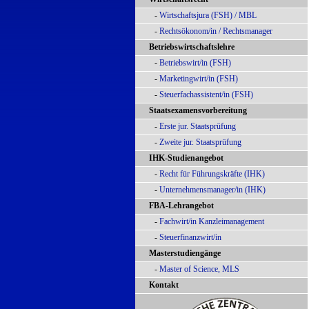
-
Wirtschaftsjura (FSH) / MBL
-
Rechtsökonom/in / Rechtsmanager
Betriebswirtschaftslehre
-
Betriebswirt/in (FSH)
-
Marketingwirt/in (FSH)
-
Steuerfachassistent/in (FSH)
Staatsexamensvorbereitung
-
Erste jur. Staatsprüfung
-
Zweite jur. Staatsprüfung
IHK-Studienangebot
-
Recht für Führungskräfte (IHK)
-
Unternehmensmanager/in (IHK)
FBA-Lehrangebot
-
Fachwirt/in Kanzleimanagement
-
Steuerfinanzwirt/in
Masterstudiengänge
-
Master of Science, MLS
Kontakt