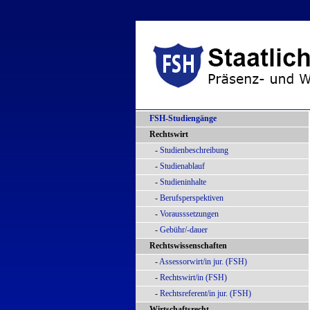
FSH-Studiengänge
Rechtswirt
-
Studienbeschreibung
-
Studienablauf
-
Studieninhalte
-
Berufsperspektiven
-
Vorausssetzungen
-
Gebühr/-dauer
Rechtswissenschaften
-
Assessorwirt/in jur. (FSH)
-
Rechtswirt/in (FSH)
-
Rechtsreferent/in jur. (FSH)
Wirtschaftsrecht