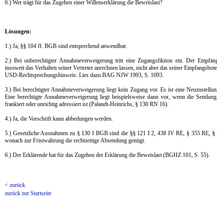
6.) Wer trägt für das Zugehen einer Willenserklärung die Beweislast?
Lösungen:
1.) Ja, §§ 104 ff. BGB sind entsprechend anwendbar.
2.) Bei unberechtigter Annahmeverweigerung tritt eine Zugangsfiktion ein. Der Empfän
insoweit das Verhalten seiner Vertreter anrechnen lassen, nicht aber das seiner Empfangsbote
USD-Rechtsprechungshinweis: Lies dazu BAG NJW 1993, S. 1093.
3.) Bei berechtigter Annahmeverweigerung liegt kein Zugang vor. Es ist eine Neuzustellung
Eine berechtigte Annahmeverweigerung liegt beispielsweise dann vor, wenn die Sendung
frankiert oder unrichtig adressiert ist (Palandt-Heinrichs, § 130 RN 16).
4.) Ja, die Vorschrift kann abbedungen werden.
5.) Gesetzliche Ausnahmen zu § 130 I BGB sind die §§ 121 I 2, 438 IV RE, § 355 RE, 
wonach zur Fristwahrung die rechtzeitige Absendung genügt.
6.) Der Erklärende hat für das Zugehen der Erklärung die Beweislast (BGHZ 101, S. 55).
< zurück
zurück zur Startseite