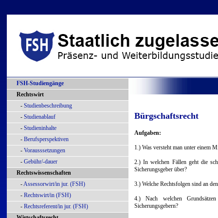
FSH-Studiengänge
Rechtswirt
-
Studienbeschreibung
Bürgschaftsrecht
-
Studienablauf
-
Studieninhalte
Aufgaben:
-
Berufsperspektiven
1.) Was versteht man unter einem M
-
Vorausssetzungen
-
Gebühr/-dauer
2.) In welchen Fällen geht die sc
Sicherungsgeber über?
Rechtswissenschaften
-
Assessorwirt/in jur. (FSH)
3.) Welche Rechtsfolgen sind an d
-
Rechtswirt/in (FSH)
4.) Nach welchen Grundsätzen 
Sicherungsgebern?
-
Rechtsreferent/in jur. (FSH)
Wirtschaftsrecht