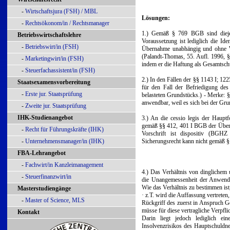
-
Wirtschaftsjura (FSH) / MBL
Lösungen:
-
Rechtsökonom/in / Rechtsmanager
1.) Gemäß § 769 BGB sind diejeni
Betriebswirtschaftslehre
Voraussetzung ist lediglich die Id
-
Betriebswirt/in (FSH)
Übernahme unabhängig und ohne Wi
(Palandt-Thomas, 55. Aufl. 1996,
-
Marketingwirt/in (FSH)
indem er die Haftung als Gesamtsch
-
Steuerfachassistent/in (FSH)
2.) In den Fällen der §§ 1143 I; 1
Staatsexamensvorbereitung
für den Fall der Befriedigung de
-
Erste jur. Staatsprüfung
belasteten Grundstücks.) - Merke:
anwendbar, weil es sich bei der Gru
-
Zweite jur. Staatsprüfung
IHK-Studienangebot
3.) An die cessio legis der Haupt
gemäß §§ 412, 401 I BGB der Überga
-
Recht für Führungskräfte (IHK)
Vorschrift ist dispositiv (BGHZ
-
Unternehmensmanager/in (IHK)
Sicherungsrecht kann nicht gemäß 
FBA-Lehrangebot
-
Fachwirt/in Kanzleimanagement
4.) Das Verhältnis von dinglichem u
-
Steuerfinanzwirt/in
die Unangemessenheit der Anwendun
Wie das Verhältnis zu bestimmen ist, 
Masterstudiengänge
· z.T. wird die Auffassung vertrete
-
Master of Science, MLS
Rückgriff des zuerst in Anspruch 
müsse für diese vertragliche Verpfl
Kontakt
Darin liegt jedoch lediglich ei
Insolvenzrisikos des Hauptschuldner