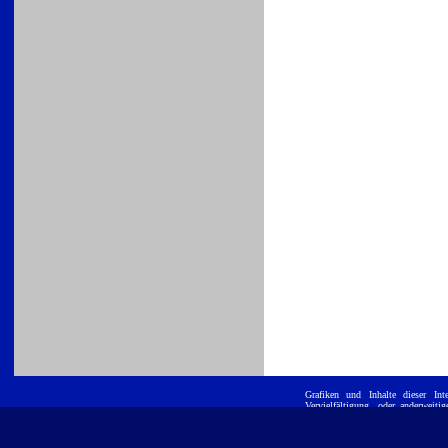
Grafiken und Inhalte dieser
Int
Vervielfältigung, oder anderwei
ist untersagt. E
Position GmbH
eingetragene Warenzeichen und werd