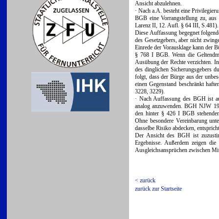
Ansicht abzulehnen.
· Nach a.A. besteht eine Privilegi
BGB eine Vorrangstellung zu, aus d
Larenz II, 12. Aufl. § 64 III, S.481).
Diese Auffassung begegnet folgende
des Gesetzgebers, aber nicht zwi
Einrede der Vorausklage kann der Bür
§ 768 I BGB. Wenn die Geltendmac
Ausübung der Rechte verzichten. In
des dinglichen Sicherungsgebers du
folgt, dass der Bürge aus der unbe
einen Gegenstand beschränkt haft
3228, 3229).
· Nach Auffassung des BGH ist au
analog anzuwenden. BGH NJW 1989, 
den hinter § 426 I BGB stehenden
Ohne besondere Vereinbarung unter
dasselbe Risiko abdecken, entspricht
Der Ansicht des BGH ist zuzustim
Ergebnisse. Außerdem zeigen die
Ausgleichsansprüchen zwischen Mit
< zurück
zurück zur Startseite